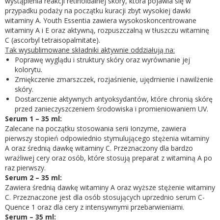
wystąpienia reakcji retinoidalnej skóry, która pojawia się w
przypadku podaży na początku kuracji zbyt wysokiej dawki
witaminy A. Youth Essentia zawiera wysokoskoncentrowane
witaminy A i E oraz aktywną, rozpuszczalną w tłuszczu witaminę
C (ascorbyl tetraisopalmitate).
Tak wysublimowane składniki aktywnie oddziałują na:
Poprawę wyglądu i struktury skóry oraz wyrównanie jej
kolorytu.
Zmiękczenie zmarszczek, rozjaśnienie, ujędrnienie i nawilżenie
skóry.
Dostarczenie aktywnych antyoksydantów, które chronią skórę
przed zanieczyszczeniem środowiska i promieniowaniem UV.
Serum 1 – 35 ml:
Zalecane na początku stosowania serii Ionzyme, zawiera
pierwszy stopień odpowiednio stymulującego stężenia witaminy
A oraz średnią dawkę witaminy C. Przeznaczony dla bardzo
wrażliwej cery oraz osób, które stosują preparat z witaminą A po
raz pierwszy.
Serum 2 – 35 ml:
Zawiera średnią dawkę witaminy A oraz wyższe stężenie witaminy
C. Przeznaczone jest dla osób stosujących uprzednio serum C-
Quence 1 oraz dla cery z intensywnymi przebarwieniami.
Serum – 35 ml: